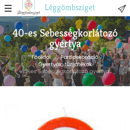
Léggömbsziget
40-es Sebességkorlátozó
gyertya
Főoldal
Partidekoráció
Gyertyák, tüzijátékok
40-es Sebességkorlátozó gyertya