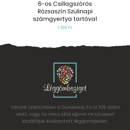
6-os Csillagszórós
Rózsaszín Szülinapi
számgyertya tartóval
1.100 Ft
Várunk üzletünkben a Dunakeszi, Fő út 109. szám
alatt, vagy ha nincs időd eljönni mi szívesen
kiszállítjuk kiválasztott léggömbjeidet.