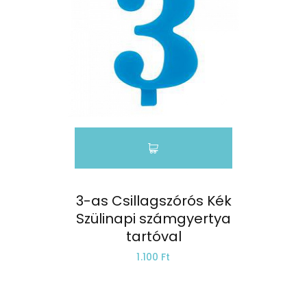
3-as Csillagszórós Kék
Szülinapi számgyertya
tartóval
1.100 Ft