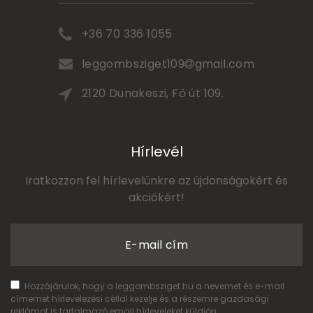
+36 70 336 1055
leggombsziget109
gmail.com
2120 Dunakeszi, Fő út 109.
Hírlevél
Iratkozzon fel hírlevelünkre az újdonságokért és
akciókért!
E-mail cím
Hozzájárulok, hogy a leggombsziget.hu a nevemet és e-mail
címemet hírlevelezési céllal kezelje és a részemre gazdasági
reklámot is tartalmazó email hírleveleket küldjön.