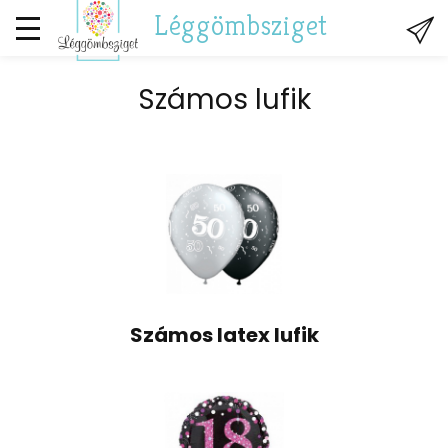
Léggömbsziget
Számos lufik
Számos latex lufik