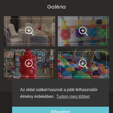
Galéria
Az oldal sütiket használ a jobb felhasználói
élmény érdekében.
Tudjon meg többet
©
2026
Léggömbsziget
. Minden jog fenntartva
Adatkezelési tájékoztató
Elfogadom