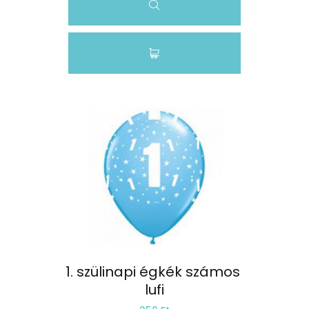
1. szülinapi égkék számos 
lufi