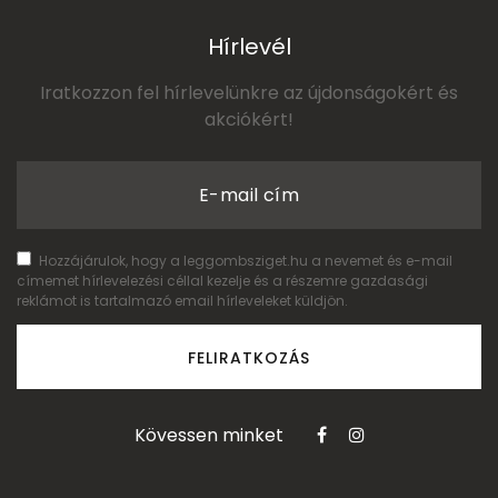
Hírlevél
Iratkozzon fel hírlevelünkre az újdonságokért és
akciókért!
E-mail cím
Hozzájárulok, hogy a leggombsziget.hu a nevemet és e-mail
címemet hírlevelezési céllal kezelje és a részemre gazdasági
reklámot is tartalmazó email hírleveleket küldjön.
FELIRATKOZÁS
Kövessen minket