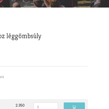
oz léggömbsúly
ek
2.350