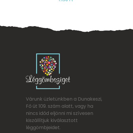
Várunk üzletünkben a Dunakeszi,
Fő út 109. szám alatt, vagy ha
nincs időd eljönni mi szívesen
kiszállítjuk kiválasztott
léggömbjeidet.