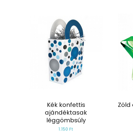
Kék konfettis
Zöld
ajándéktasak
léggömbsúly
1.150 Ft