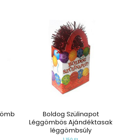
 gömb
Boldog Szülinapot
Léggömbös Ajándéktasak
léggömbsúly
1.150 Ft