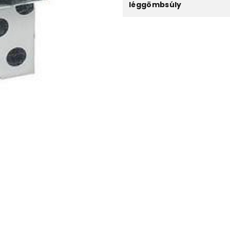
léggömbsúly