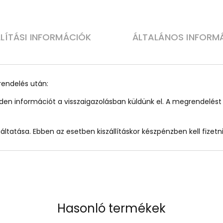
LLÍTÁSI INFORMÁCIÓK
ÁLTALÁNOS INFORM
rendelés után:
inden információt a visszaigazolásban küldünk el. A megrendelé
ltatása. Ebben az esetben kiszállításkor készpénzben kell fizetni
Hasonló termékek