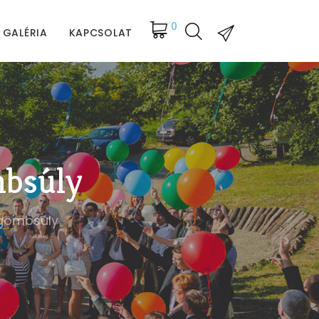
0
GALÉRIA
KAPCSOLAT
mbsúly
ggömbsúly