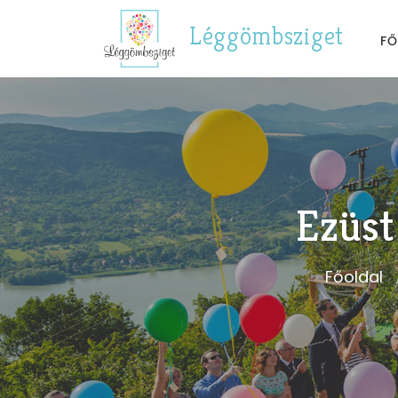
Léggömbsziget
FŐ
Ezüst
Főoldal