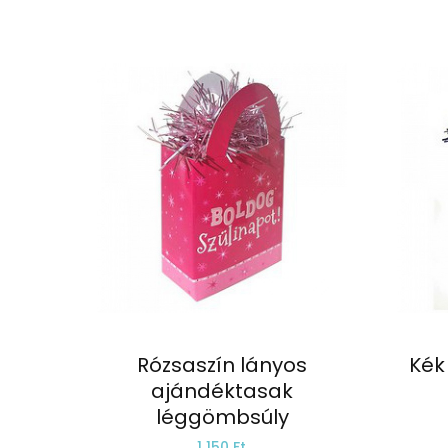
Rózsaszín lányos
Kék
ajándéktasak
léggömbsúly
1.150 Ft