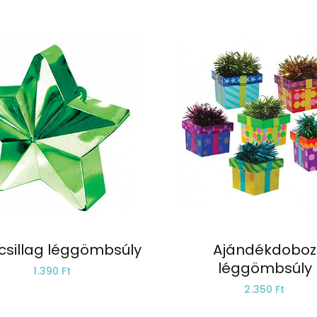
 csillag léggömbsúly
Ajándékdoboz
léggömbsúly
1.390 Ft
2.350 Ft