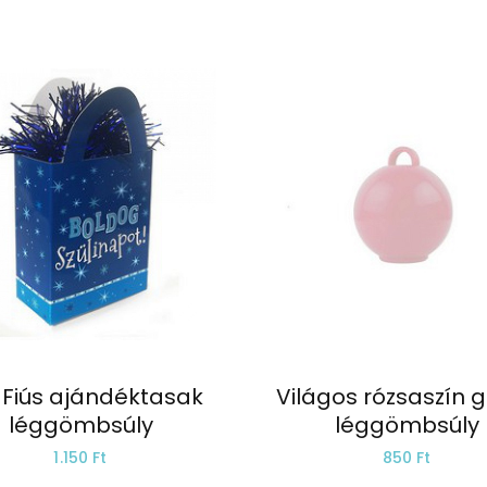
 Fiús ajándéktasak
Világos rózsaszín
léggömbsúly
léggömbsúly
1.150 Ft
850 Ft