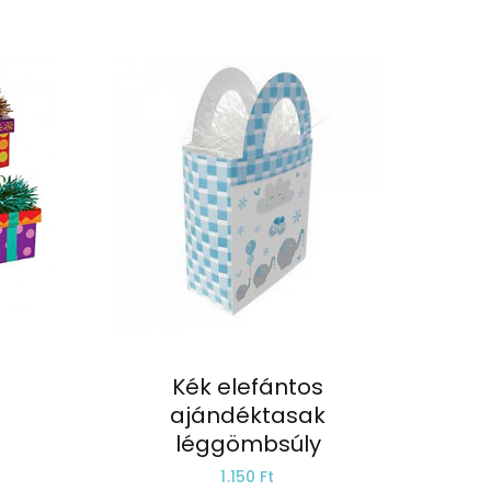
Kék elefántos
ajándéktasak
léggömbsúly
1.150 Ft