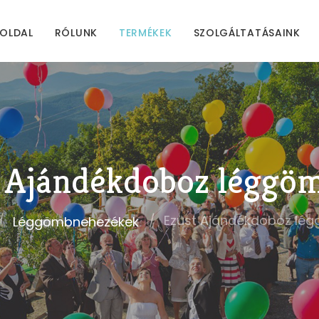
OLDAL
RÓLUNK
TERMÉKEK
SZOLGÁLTATÁSAINK
 Ajándékdoboz léggö
Ezüst Ajándékdoboz lé
Léggömbnehezékek