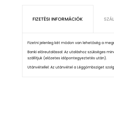
FIZETÉSI INFORMÁCIÓK
SZÁ
Fizetni jelenleg két módon van lehetőség a meg
Banki előreutalással: Az utaláshoz szükséges m
szállítjuk (előzetes időpontegyeztetés után).
Utánvétellel: Az utánvétel a Léggömbsziget szolgá