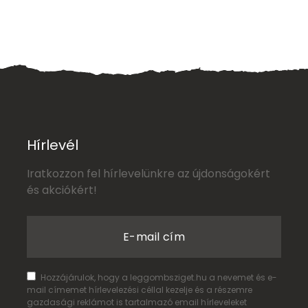
Hírlevél
Iratkozzon fel hírlevelünkre az újdonságokért
és akciókért!
E-mail cím
Hozzájárulok, hogy a leggombsziget.hu a nevemet és e-
mail címemet hírlevelezési céllal kezelje és a részemre
gazdasági reklámot is tartalmazó email hírleveleket