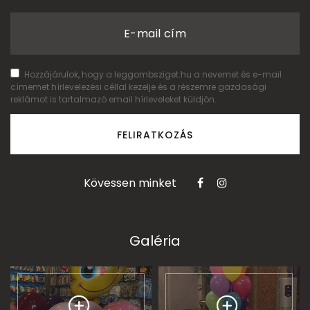
E-mail cím
Hozzájárulok, hogy a leggombsziget.hu a nevemet és e-mail
címemet hírlevelezési céllal kezelje és a részemre gazdasági
reklámot is tartalmazó email hírleveleket küldjön.
FELIRATKOZÁS
Kövessen minket
Galéria