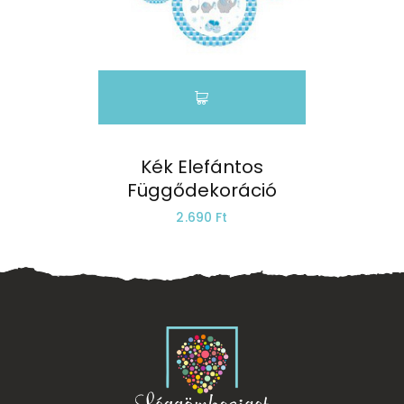
Kék Elefántos
Függődekoráció
2.690 Ft