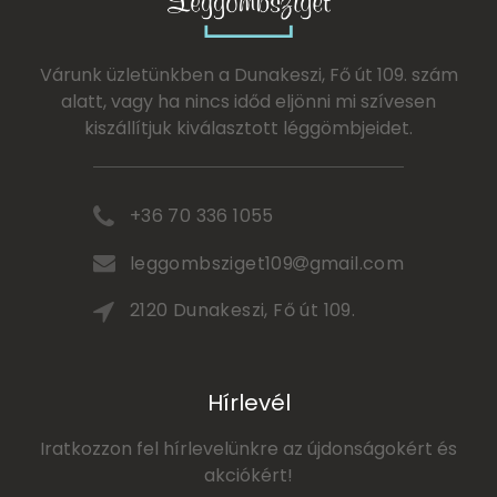
Várunk üzletünkben a Dunakeszi, Fő út 109. szám
alatt, vagy ha nincs időd eljönni mi szívesen
kiszállítjuk kiválasztott léggömbjeidet.
+36 70 336 1055
leggombsziget109
gmail.com
2120 Dunakeszi, Fő út 109.
Hírlevél
Iratkozzon fel hírlevelünkre az újdonságokért és
akciókért!