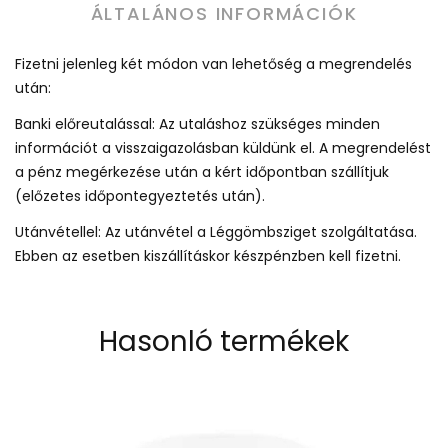
ÁLTALÁNOS INFORMÁCIÓK
Fizetni jelenleg két módon van lehetőség a megrendelés
után:
Banki előreutalással: Az utaláshoz szükséges minden
információt a visszaigazolásban küldünk el. A megrendelést
a pénz megérkezése után a kért időpontban szállítjuk
(előzetes időpontegyeztetés után).
Utánvétellel: Az utánvétel a Léggömbsziget szolgáltatása.
Ebben az esetben kiszállításkor készpénzben kell fizetni.
Hasonló termékek