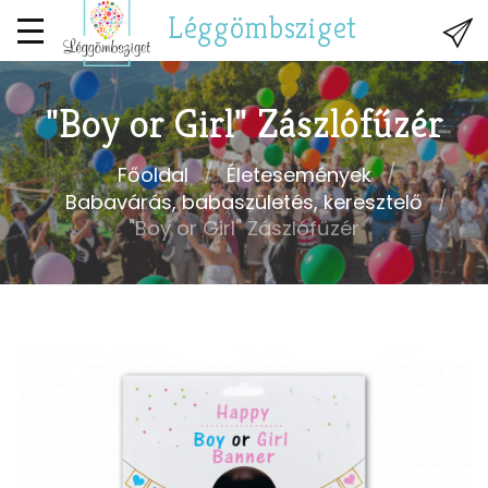
Léggömbsziget
"Boy or Girl" Zászlófűzér
Főoldal
Életesemények
Babavárás, babaszületés, keresztelő
"Boy or Girl" Zászlófűzér