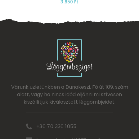
3.850 Ft
Várunk üzletünkben a Dunakeszi, Fő út 109. szám
alatt, vagy ha nincs időd eljönni mi szívesen
kiszállítjuk kiválasztott léggömbjeidet.
+36 70 336 1055