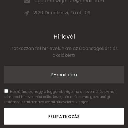
leggombsziget109
gmail.com
2120 Dunakeszi, Fő út 109.
Hírlevél
Iratkozzon fel hírlevelünkre az újdonságokért és
akciókért!
E-mail cím
Hozzájárulok, hogy a leggombsziget.hu a nevemet és e-mail
címemet hírlevelezési céllal kezelje és a részemre gazdasági
reklámot is tartalmazó email hírleveleket küldjön.
FELIRATKOZÁS