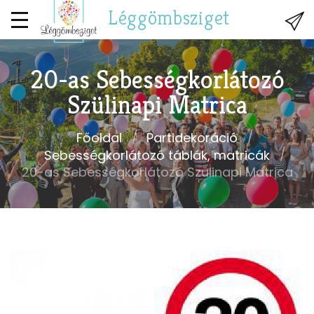
Léggömbsziget
20-as Sebességkorlátozó
Szülinapi Matrica
Főoldal
Partidekoráció
Sebességkorlátozó táblák, matricák
20-as Sebességkorlátozó Szülinapi Matrica