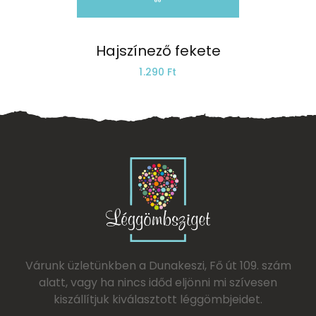
Hajszínező fekete
1.290 Ft
Várunk üzletünkben a Dunakeszi, Fő út 109. szám
alatt, vagy ha nincs időd eljönni mi szívesen
kiszállítjuk kiválasztott léggömbjeidet.