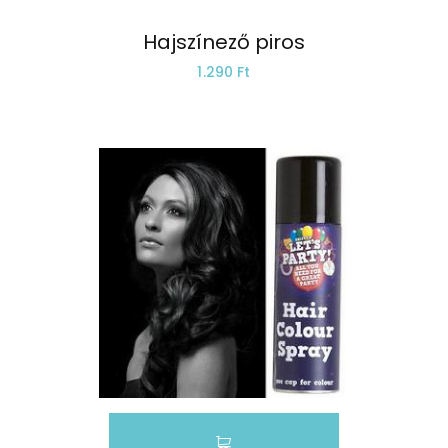
Hajszínező piros
1.290 Ft