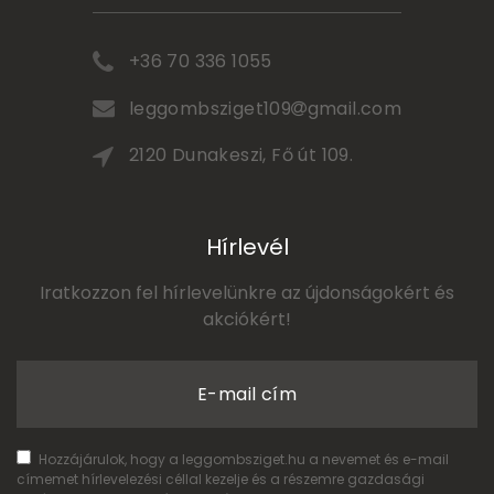
+36 70 336 1055
leggombsziget109
gmail.com
2120 Dunakeszi, Fő út 109.
Hírlevél
Iratkozzon fel hírlevelünkre az újdonságokért és
akciókért!
E-mail cím
Hozzájárulok, hogy a leggombsziget.hu a nevemet és e-mail
címemet hírlevelezési céllal kezelje és a részemre gazdasági