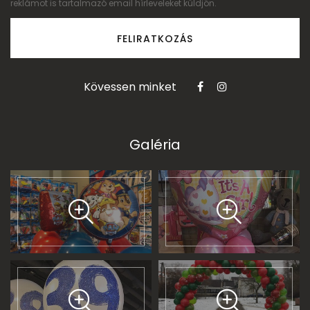
reklámot is tartalmazó email hírleveleket küldjön.
FELIRATKOZÁS
Kövessen minket
Galéria