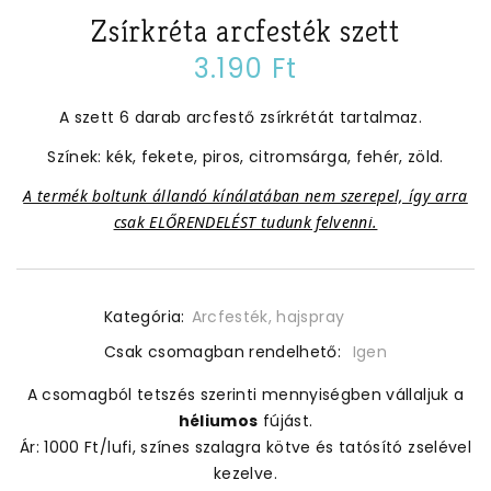
Zsírkréta arcfesték szett
3.190 Ft
A szett 6 darab arcfestő zsírkrétát tartalmaz.
Színek: kék, fekete, piros, citromsárga, fehér, zöld.
A termék boltunk állandó kínálatában nem szerepel, így arra
csak ELŐRENDELÉST tudunk felvenni.
Kategória:
Arcfesték, hajspray
Csak csomagban rendelhető:
Igen
A csomagból tetszés szerinti mennyiségben vállaljuk a
héliumos
fújást.
Ár: 1000 Ft/lufi, színes szalagra kötve és tatósító zselével
kezelve.